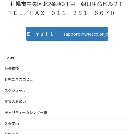
札幌市中央区北2条西3丁目 朝日生命ビル２Ｆ
ＴＥＬ／ＦＡＸ ０１１－２５１－６６７０
Ｅ－mａｉｌ sapporo@unesco.or.jp
home
会長挨拶
札幌ユネスコとは
スケジュール
支援のお願い
チャリティーカレンダー市
入会案内