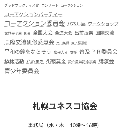
グッドプラクティス賞
コンサート
コーアクション
コーアクションパーティー
コーアクション委員会
パネル展
ワークショップ
全国大会
国際交流
全道大会
出前授業
世界寺子屋
例会
国際交流研修委員会
土田英順
寺子屋運動
平和の鐘をならそう
普及ＰＲ委員会
広報大使
支援
講演会
植林活動
街頭募金
私のまち
設立周年記念事業
青少年委員会
札幌ユネスコ協会
事務局（水・木 10時～16時）