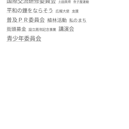
国際交流研修委員会
土田英順
寺子屋運動
平和の鐘をならそう
広報大使
支援
普及ＰＲ委員会
植林活動
私のまち
講演会
街頭募金
設立周年記念事業
青少年委員会