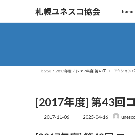
コ
ナ
札幌ユネスコ協会
ン
ビ
home
テ
ゲ
ン
ー
ツ
シ
へ
ョ
ス
ン
キ
に
ッ
移
プ
動
home
2017年度
[2017年度] 第43回コーアクション
[2017年度] 第4
最
2017-11-06
2025-04-16
unesc
終
更