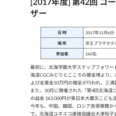
[2017年度] 第42回
新
日
ザー
時
:
日 時
2017年11月6
場 所
京王プラザホテ
参加者
160名
最初に、北海学園大学ステップフォワー
海道CGCみどりとこころの基金様より、
よび支援金50万円の贈呈が行われ、三
また、10月に開催された「第4回北海道
の益金 163,000円が東日本大震災こ
今年も、中国、韓国、ロシア各領事館か
で、北海道ユネスコ連絡協議会大津和子