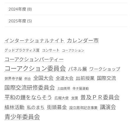
2024年度 (8)
2025年度 (5)
カレンダー市
インターナショナルナイト
グッドプラクティス賞
コンサート
コーアクション
コーアクションパーティー
コーアクション委員会
パネル展
ワークショップ
全国大会
国際交流
全道大会
出前授業
世界寺子屋
例会
国際交流研修委員会
土田英順
寺子屋運動
平和の鐘をならそう
普及ＰＲ委員会
広報大使
支援
講演会
植林活動
街頭募金
私のまち
設立周年記念事業
青少年委員会