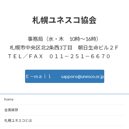
札幌ユネスコ協会
事務局（水・木 10時～16時）
札幌市中央区北2条西3丁目 朝日生命ビル２Ｆ
ＴＥＬ／ＦＡＸ ０１１－２５１－６６７０
Ｅ－mａｉｌ sapporo@unesco.or.jp
home
会長挨拶
札幌ユネスコとは